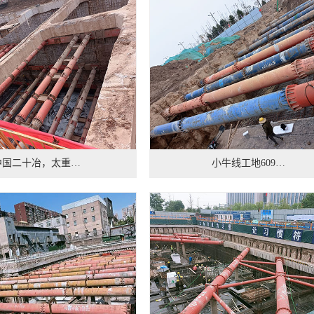
中国二十冶，太重…
小牛线工地609…