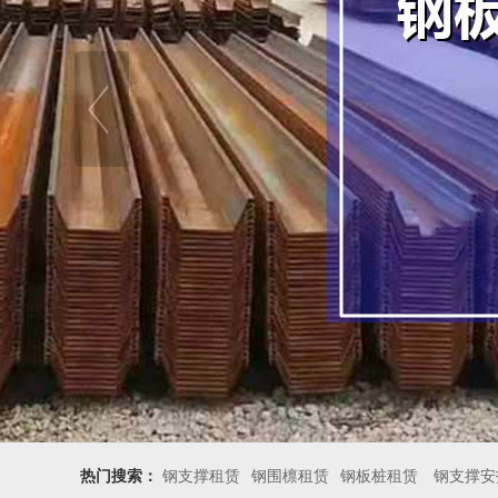
热门搜索：
钢支撑租赁
钢围檩租赁
钢板桩租赁
钢支撑安