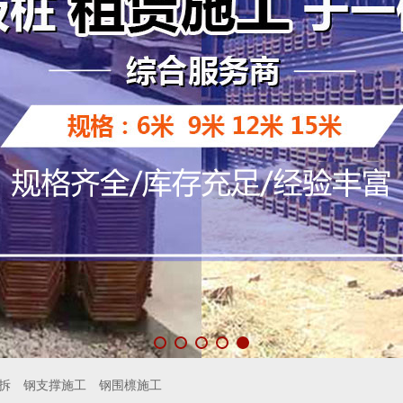
拆
钢支撑施工
钢围檩施工