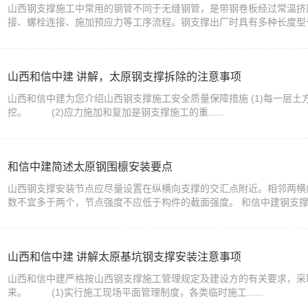
山西钢支撑施工中常用的钢管不同于无缝钢管，是带钢卷板经过常温挤
接、螺栓连接、施加预应力等工序流程。钢支撑出厂时具有多种长度型号，根
山西和信中建 讲解，太原钢支撑拆除的注意事项
山西和信中建为您介绍山西钢支撑施工安全质量保障措施 (1)每一层
挖。 (2)应力施加和复加是钢支撑施工的重......
和信中建简述太原钢围檩安装要点
山西钢支撑安装节点应尽量设置在纵横向支撑的交汇点附近。相邻两横
数不宜多于两个，节点强度不应低于构件的截面强度。 和信中建钢支撑与钢围
山西和信中建 讲解太原基坑钢支撑安装注意事项
山西和信中建严格按山西钢支撑施工管理规定及建设方的有关要求，采
来。 (1)实行施工现场平面管理制度，各类临时施工......