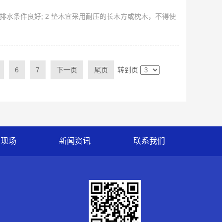
排水条件良好; 2 垫木宜采用耐压的长木方或枕木，不得使
6
7
下一页
尾页
转到页
货现场
新闻资讯
联系我们