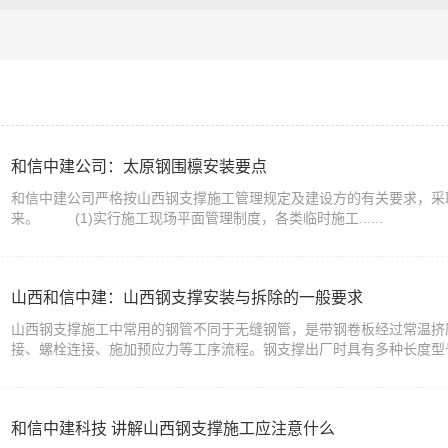
和信中建公司：太原钢围檩安装要点
和信中建公司严格按山西钢支撑施工管理规定及建设方的有关要求，采
来。 (1)实行施工现场平面管理制度，各类临时施工......
山西和信中建：山西钢支撑安装与拆除的一般要求
山西钢支撑施工中常用的钢管不同于无缝钢管，是带钢卷板经过常温挤
接、螺栓连接、施加预应力等工序流程。钢支撑出厂时具有多种长度型号，根
和信中建科技 讲解山西钢支撑施工应注意什么