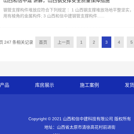
山西和信中建 讲解，山西钢支撑安全质量保障措施
钢管支撑构件堆放应符合下列规定∶ 1 山西钢支撑堆放场地平整坚实，
用有棱角的金属构件; 3 山西和信中建钢管支撑构件......
页
247
条相关记录
首页
上一页
1
2
3
4
5
产品
库房展示
施工案例
发
Copyright © 2021 山西和信中建科技有限公司 版权所有
地址：山西省太原市清徐高花村前进街