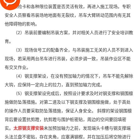
绳、保险卡和各种限位装置是否灵活有效，再进入施工现场。专职
安全人员察看吊装场地地面有无裂纹，吊车大臂转动范围内有无其
他障碍物的影响。
（2）吊装前要编制吊装方案，并对相关人员进行了安全培训教
育。
（3）现场信号工的配备齐全，与吊装施工无关的人员不到进入
现场，若采用两台吊车进行吊装，必须步调一致，吊装作业区不能
有交叉作业。
（4）钢支撑架设，在没有预加轴力的情况下，吊车不能先解除
大钩，应保持一定向上的拉力，直到预加轴力完成。
（5）钢支撑架设完成后，按照设计要求及时对钢支撑和钢围檩
施做防坠落措施。对第二道及以下钢支撑及钢围檩施做，处于高处
的操作人员要采取防坠落措施，保证人身安全。 斜撑的架设钢围檩
背后要设置抗剪蹬，抗剪蹬与围护桩密贴，周边的空间要回填密
实。
太原钢支撑安装
未加预加轴力之前，发现端头卡槽与钢支撑端
头法兰盘不密贴，存在夹角，应塞满钢楔，并在加压后将空隙进行