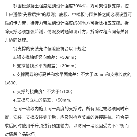
钢围檩混凝土强度达到设计强度70%时，方可架设钢支撑，挖
土应遵循“先撑后挖”的原则；底板、中楼板与围护桩之间必须设置可
靠的传力带，待传力带达到设计强度的80%方可拆除相应支撑。拆
除支撑必须加强监测，情况及时通知设计方，拆除过程应同有关各
方协同处理。
钢支撑的安装允许偏差应符合以下规定
a.钢支撑轴线竖向偏差：+30mm；
b.支撑轴线
水平向偏差：+30mm；
c.支撑两端的标高差和水平面偏差：不大于20mm和支撑长度的
1/600；
d.支撑的挠曲度：不大于1/100；
e.支撑与立柱的偏差：+50mm.
在同一墙段内施工同一高度的支撑时，所有固定端必须同时布
置，安装，支撑安装完毕后，应及时检查节点的连接装抗，符合要
求后同时使用千斤顶进行预加轴力，以防同一墙段因受力不平衡而
对墙段产品破坏。