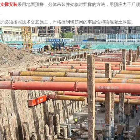
支撑安装
采用地面预拼，分体吊装并架临时竖撑的方法，用预应力千斤顶
。
间围护必须按照技术交底施工，严格控制钢筋网的牢固性和喷混凝土厚度。