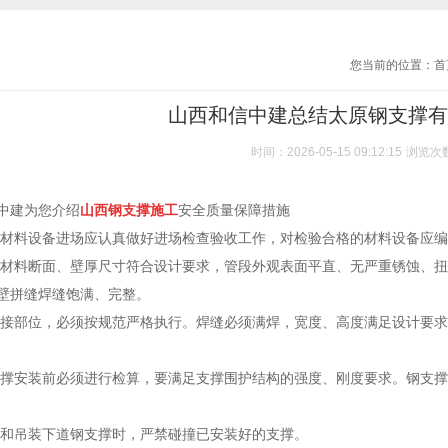
您当前的位置：
首
山西和信中建总结太原钢支撑有
时间：2026-05-15 09:12:15
浏览次
中建为您介绍
山西钢支撑施工
安全质量保障措施
支撑材料设备进场应认真做好进场检查验收工作，对检验合格的材料设
支撑材料断面、壁厚尺寸符合设计要求，管段外观表面平直、无严重锈蚀、
管壁拼缝焊缝饱满、完整。
需焊接部位，必须按规范严格执行。焊缝必须满焊，宽度、高度满足设计要
管支撑安装前必须进行检算，要满足支撑围护结构的强度、刚度要求。钢支
开挖和吊装下道钢支撑时，严禁碰撞已安装好的支撑。