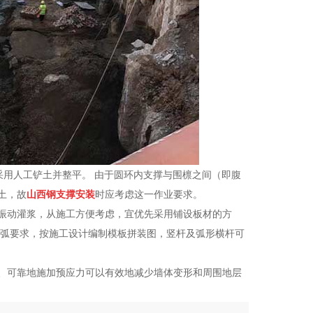
采用人工铲土并整平。 由于圆环内支撑与围檩之间（即腹
土，故
山西钢支撑安装
时应考虑这一作业要求。
振动灌浆，从施工方便考虑，宜优先采用铺设板材的方
圆弧要求，按施工设计编制模板拼装图，竖杆及弧形横杆可
、可靠地施加预应力可以有
效地减少墙体变形和周围地层