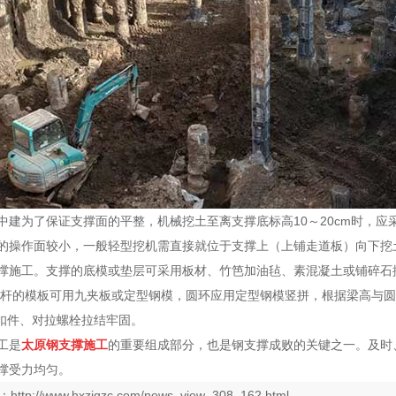
中建为了保证支撑面的平整，机械挖土至离支撑底标高10～20cm时，应
的操作面较小，一般轻型挖机需直接就位于支撑上（上铺走道板）向下挖
撑施工。支撑的底模或垫层可采用板材、竹笆加油毡、素混凝土或铺碎石
腹杆的模板可用九夹板或定型钢模，圆环应用定型钢模竖拼，根据梁高与
、扣件、对拉螺栓拉结牢固。
工是
太原钢支撑施工
的重要组成部分，也是钢支撑成败的关键之一。及时
撑受力均匀。
：
http://www.hxzjgzc.com/news_view_308_162.html