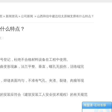
页
»
新闻资讯
»
公司新闻
»
山西和信中建总结太原钢支撑有什么特点？
什么特点？
数：
备应编号登记，杜绝不合格材料设备在工程中使用。
扭曲变形
现象，法兰平整、垂直，螺孔无损伤，活络端完
求，焊缝表面均匀，不准有气孔、夹渣、裂缝、肉瘤等现
撑的安装应符合《建筑安装工人安全技术规程》的有关规范