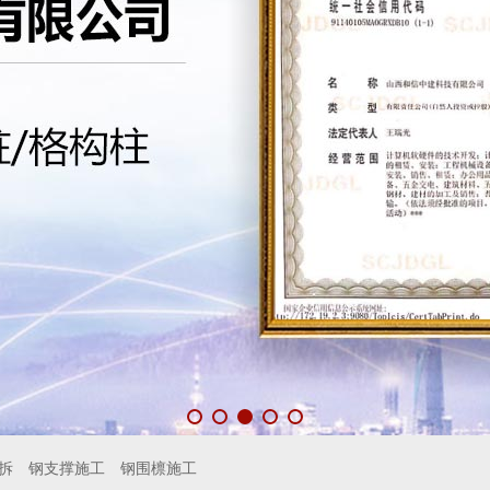
拆
钢支撑施工
钢围檩施工