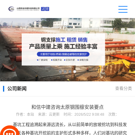
查看分类
公司新闻
和信中建咨询太原钢围檩安装要点
作者：
本站
来源：
云更新
时间：
2026/5/22 9:08:48
次数：
基坑工程追溯起来源远流长，从以前简单的放坡挖坑到科技发
达进今天各种基坑开挖前的支护形式多种多样，人们对基坑的研究