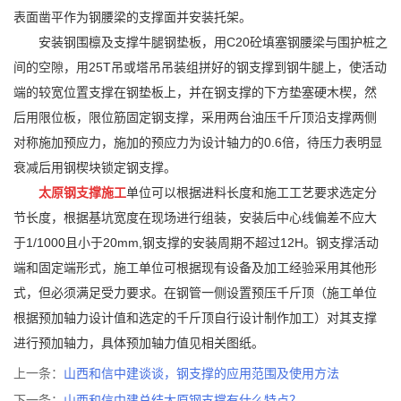
表面凿平作为钢腰梁的支撑面并安装托架。
安装钢围檩及支撑牛腿钢垫板，用C20砼填塞钢腰梁与围护桩之
间的空隙，用25T吊或塔吊吊装组拼好的钢支撑到钢牛腿上，使活动
端的较宽位置支撑在钢垫板上，并在钢支撑的下方垫塞硬木楔，然
后用限位板，限位筋固定钢支撑，采用两台油压千斤顶沿支撑两侧
对称施加预应力，施加的预应力为设计轴力的0.6倍，待压力表明显
衰减后用钢楔块锁定钢支撑。
太原钢支撑施工
单位可以根据进料长度和施工工艺要求选定分
节长度，根据基坑宽度在现场进行组装，安装后中心线偏差不应大
于1/1000且小于20mm,钢支撑的安装周期不超过12H。钢支撑活动
端和固定端形式，施工单位可根据现有设备及加工经验采用其他形
式，但必须满足受力要求。在钢管一侧设置预压千斤顶（施工单位
根据预加轴力设计值和选定的千斤顶自行设计制作加工）对其支撑
进行预加轴力，具体预加轴力值见相关图纸。
上一条：
山西和信中建谈谈，钢支撑的应用范围及使用方法
下一条：
山西和信中建总结太原钢支撑有什么特点？