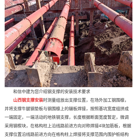
和信中建为您介绍钢支撑的安装技术要求
山西钢支撑
安装
时测量组放出支撑位置，在场外加工钢围檩，
并将支撑牛腿钢垫板与钢围檩上的辍板焊接，按照基坑宽度组拼成
一端固定，一端活动的地铁钢支撑，长度根据断面宽度暂定，微调
采用钢楔块，在格构柱上沿线路前进方向对称焊接4块加筋板，根据
支撑位置沿线路前进方向在格构柱上焊接将支撑范围内围护桩结构