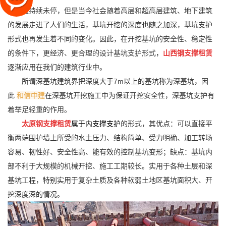
却一直持续未停，但是当今社会随着高层和超高层建筑、地下建筑
的发展走进了人们的生活，基坑开挖的深度也随之加深，基坑支护
形式也再发生着不同的变化。因此，在开挖基坑的安全性、稳定性
的条件下，更经济、更合理的设计基坑支护形式，
山西钢支撑
租赁
逐渐应用在我们的建筑行业中。
所谓深基坑建筑界把深度大于7m以上的基坑
称为深基坑
，因
此
和信中建
在
深基坑开挖施工中为保证
开挖安全性，深基坑支护有
着举足轻重的作用。
太原
钢支
撑
租赁
属于内
支撑
支
护
的形式，其优点：可以直接平
衡两端围护墙上所受的水土压力、结构简单、受力明确、加工转
场
容易、韧性好、安
全
性高、
能有效的控制
基坑变形；缺点
：
基坑内
部不利于大规模的机械开挖、
施工工期较长。实用于各种土层和
深
基坑工程，特别实用于
复杂
土质及各种
软弱土地区基坑面积大、开
挖深
度深的情况。