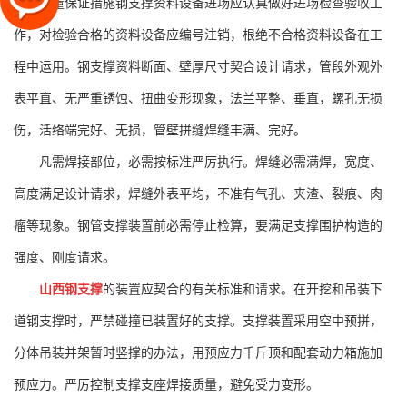
质量保证措施钢支撑资料设备进场应认真做好进场检查验收工
作，对检验合格的资料设备应编号注销，根绝不合格资料设备在工
程中运用。钢支撑资料断面、壁厚尺寸契合设计请求，管段外观外
表平直、无严重锈蚀、扭曲变形现象，法兰平整、垂直，螺孔无损
伤，活络端完好、无损，管壁拼缝焊缝丰满、完好。
凡需焊接部位，必需按标准严厉执行。焊缝必需满焊，宽度、
高度满足设计请求，焊缝外表平均，不准有气孔、夹渣、裂痕、肉
瘤等现象。钢管支撑装置前必需停止检算，要满足支撑围护构造的
强度、刚度请求。
山西钢支撑
的装置应契合的有关标准和请求。在开挖和吊装下
道钢支撑时，严禁碰撞已装置好的支撑。支撑装置采用空中预拼，
分体吊装并架暂时竖撑的办法，用预应力千斤顶和配套动力箱施加
预应力。严厉控制支撑支座焊接质量，避免受力变形。