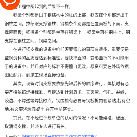
样，在工程中所起到的后果不一样。
钢梁个别都是出于钢结构中的柱的上部，钢支撑个别都是出于
钢柱之间，拉结跟支撑钢柱；钢檩条个别都是在屋面板的下面，支
撑屋面板；钢檩条个别都是坐落在钢梁上。 钢梁坐落在钢柱上，钢
支撑在钢柱之间、钢梁之间。
在进行钢支撑的设备中咱们须要留心的事项有很多，重要便是
型钢资料的品质要达到标准性，要抉择直的，变形曲折的不可能用
于的设备中，并且对应的标准不得擅自更改，原资料要在外场依据
图纸配好，到施工现场直接设备。
其次，设备时钢支撑要依据先短后长的顺序进行，焊接时有必
要严格依照焊接标准，焊缝达到计划恳求，无夹渣、气孔、裂缝、
咬边、不焊透等焊接缺点。钢围檩有必要与钢板桩内侧紧贴,若有空
地,有必要浇筑混凝土,在开挖前密实。
究竟，在不经过计划单位的认可的情况下不可能磕碰、碾压、
取消钢支撑，并派专人进行看护。
上一条：
钢支撑在基坑开挖中提高稳定性的措施？