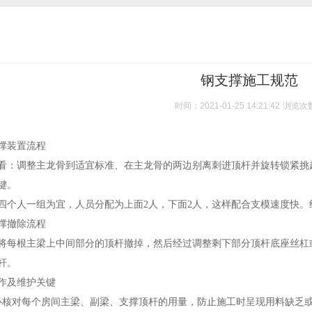
钢支撑施工规范
时间：2021-01-25 14:21:42
浏览次
撑装置流程
看：调整主龙骨到适宜标准、在主龙骨的两边别离刺进顶杆并旋转锁紧挑
键。
四个人一组为宜，人员分配为上面2人，下面2人，这样配合支模速度快
撑撤除流程
将每根主梁上中间部分的顶杆撤掉，然后经过调整剩下部分顶杆底座丝杠或
杆。
作及维护关键
心核对每个房间主梁、副梁、支撑顶杆的用量，防止施工时呈现用料缺乏