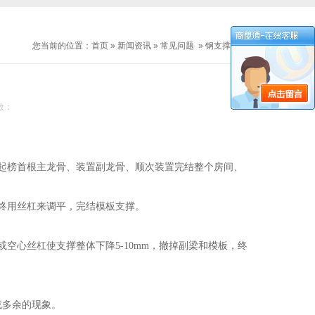
您当前的位置：
首页
»
新闻资讯
»
常见问题
»
钢支撑施工规范
数：
起榜首根主龙骨、装置副龙骨、顺次装置完结整个房间、
。终用丝杠来调平，完结模板支撑。
空心丝杠使支撑整体下降5-10mm，撤掉副梁和模板，终
或多余的现象。