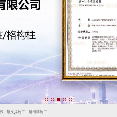
拆
钢支撑施工
钢围檩施工