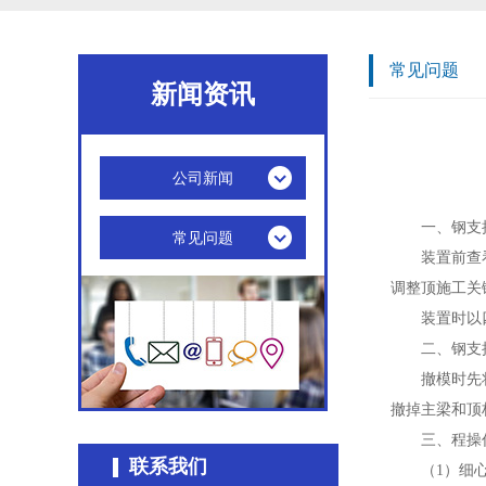
常见问题
新闻资讯
公司新闻
一、钢支
常见问题
装置前查
调整顶施工关
装置时以
二、钢支
撤模时先
撤掉主梁和顶
三、程操
联系我们
（1）细