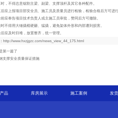
工时，不得恣意锯割主梁、副梁、支撑顶杆及其它各种配件。
工后应上报项目部安全员、施工员及质量员进行检验，检验合格后方可进
除前应奉告项目技术负责人或主施工员审批，赞同后方可撤除。
模时不得用大锤撬棍硬砸、猛撬，避免架体外形和内部遭到损害。
除后应及时归堆，放置整齐，统一管理。
：
http://www.hxzjgzc.com/news_view_44_175.html
是第一篇了
钢支撑安全质量保证措施
产品
库房展示
施工案例
发