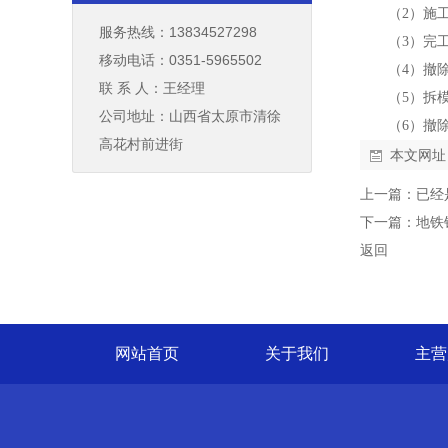
（2）施
服务热线：13834527298
（3）完
移动电话：0351-5965502
（4）撤
联 系 人：王经理
（5）拆
公司地址：山西省太原市清徐
（6）撤
高花村前进街
本文网址
上一篇：已经
下一篇：
地铁
返回
网站首页
关于我们
主营